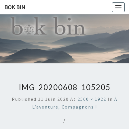
BOK BIN
Togg
navig
BOK
À La
Rencontre
Du Monde
BIN
IMG_20200608_105205
Published
11 Juin 2020
At
2560 × 1922
In
À
L’aventure, Compagnons !
/