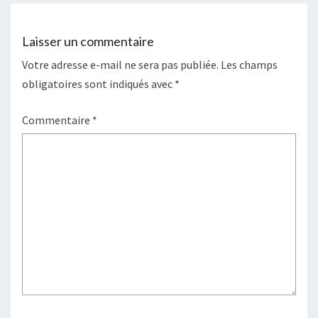
o
r
e
e
k
s
r
t
Laisser un commentaire
Votre adresse e-mail ne sera pas publiée.
Les champs
obligatoires sont indiqués avec
*
Commentaire
*