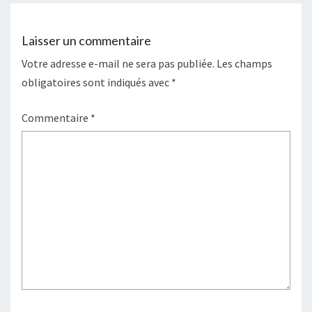
o
r
e
e
k
s
r
t
Laisser un commentaire
Votre adresse e-mail ne sera pas publiée.
Les champs
obligatoires sont indiqués avec
*
Commentaire
*