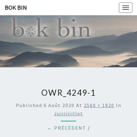
BOK BIN
Togg
navig
BOK
À La
Rencontre
Du Monde
BIN
OWR_4249-1
Published
6 Août 2020
At
2560 × 1920
In
Juiiiiiiillet
← PRÉCÉDENT
/