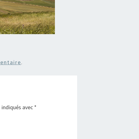
entaire
.
t indiqués avec
*