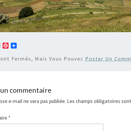
E
P
P
m
i
a
a
n
r
Sont Fermés, Mais Vous Pouvez
Poster Un Comm
i
t
t
l
e
a
r
g
e
e
s
r
r un commentaire
t
sse e-mail ne sera pas publiée.
Les champs obligatoires son
ire
*