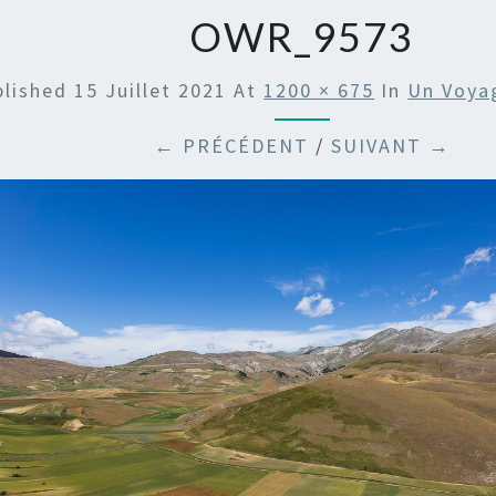
OWR_9573
blished
15 Juillet 2021
At
1200 × 675
In
Un Voya
← PRÉCÉDENT
/
SUIVANT →