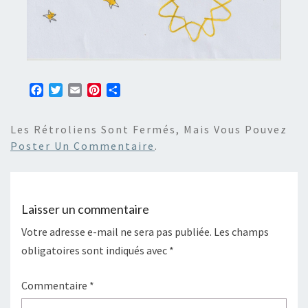
F
T
E
P
P
a
w
m
i
a
c
i
a
n
r
Les Rétroliens Sont Fermés, Mais Vous Pouvez
e
t
i
t
t
b
t
l
e
a
Poster Un Commentaire
.
o
e
r
g
o
r
e
e
k
s
r
t
Laisser un commentaire
Votre adresse e-mail ne sera pas publiée.
Les champs
obligatoires sont indiqués avec
*
Commentaire
*