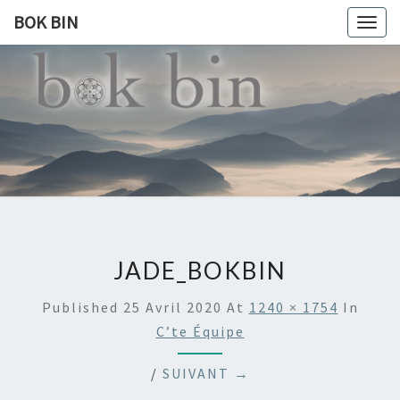
BOK BIN
Togg
navig
BOK
À La
Rencontre
Du Monde
BIN
JADE_BOKBIN
Published
25 Avril 2020
At
1240 × 1754
In
C’te Équipe
/
SUIVANT →