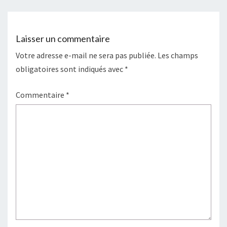
o
e
r
g
o
r
e
e
k
s
r
t
Laisser un commentaire
Votre adresse e-mail ne sera pas publiée.
Les champs
obligatoires sont indiqués avec
*
Commentaire
*