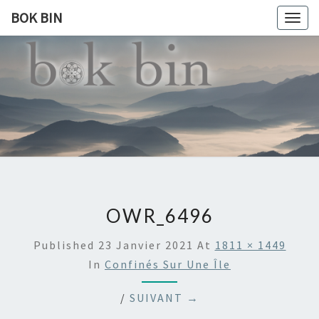
BOK BIN
Togg
navig
BOK
À La
Rencontre
Du Monde
BIN
OWR_6496
Published
23 Janvier 2021
At
1811 × 1449
In
Confinés Sur Une Île
/
SUIVANT →