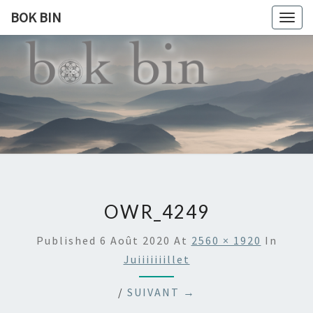
BOK BIN
Togg
navig
BOK
À La
Rencontre
Du Monde
BIN
OWR_4249
Published
6 Août 2020
At
2560 × 1920
In
Juiiiiiiillet
/
SUIVANT →