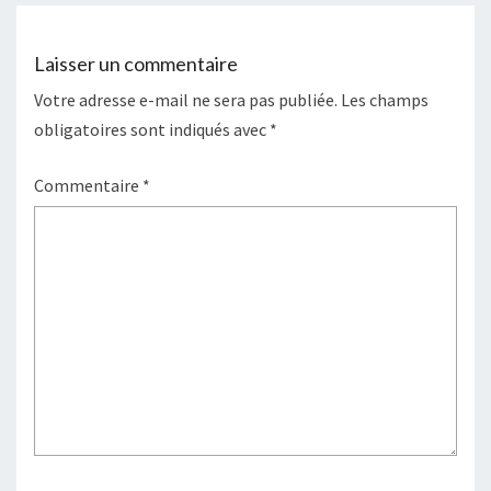
o
r
e
e
k
s
r
t
Laisser un commentaire
Votre adresse e-mail ne sera pas publiée.
Les champs
obligatoires sont indiqués avec
*
Commentaire
*