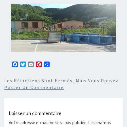
F
T
E
P
P
a
w
m
i
a
c
i
a
n
r
Les Rétroliens Sont Fermés, Mais Vous Pouvez
e
t
i
t
t
b
t
l
e
a
Poster Un Commentaire
.
o
e
r
g
o
r
e
e
k
s
r
t
Laisser un commentaire
Votre adresse e-mail ne sera pas publiée.
Les champs