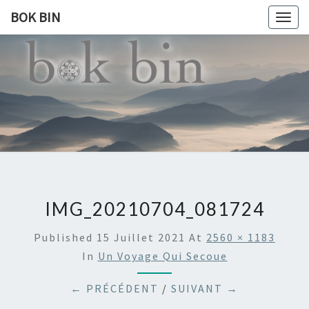
BOK BIN
Togg
navig
BOK
À La
Rencontre
Du Monde
BIN
IMG_20210704_081724
Published
15 Juillet 2021
At
2560 × 1183
In
Un Voyage Qui Secoue
← PRÉCÉDENT
/
SUIVANT →