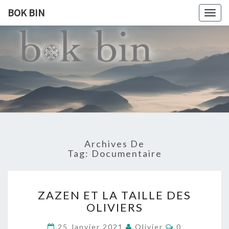
BOK BIN
Togg
navig
BOK
À La
Rencontre
Du Monde
BIN
Archives De
Tag:
Documentaire
ZAZEN
ZAZEN ET LA TAILLE DES
ET
OLIVIERS
LA
TAILLE
Commentaire
25 Janvier 2021
Olivier
0