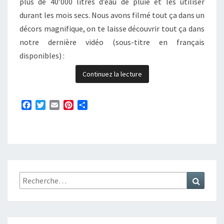
plus de 40’000 litres d’eau de pluie et les utiliser
durant les mois secs. Nous avons filmé tout ça dans un
décors magnifique, on te laisse découvrir tout ça dans
notre dernière vidéo (sous-titre en français
disponibles) :
Continuez la lecture
F
T
E
P
P
a
w
m
i
a
c
i
a
n
r
e
t
i
t
t
b
t
l
e
a
o
e
r
g
o
r
e
e
k
s
r
Rechercher :
Recher
t