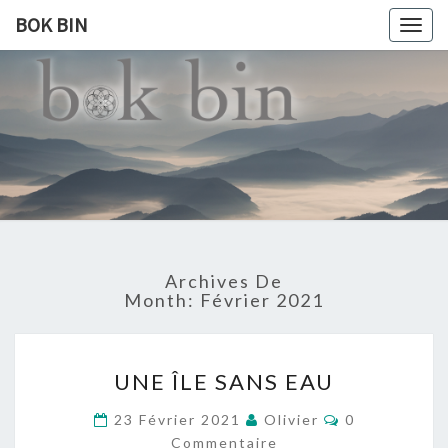
BOK BIN
Togg
navig
BOK
À La
Rencontre
Du Monde
BIN
Archives De
Month:
Février 2021
UNE
UNE ÎLE SANS EAU
ÎLE
SANS
Commentaire
23 Février 2021
Olivier
0
EAU
Commentaire