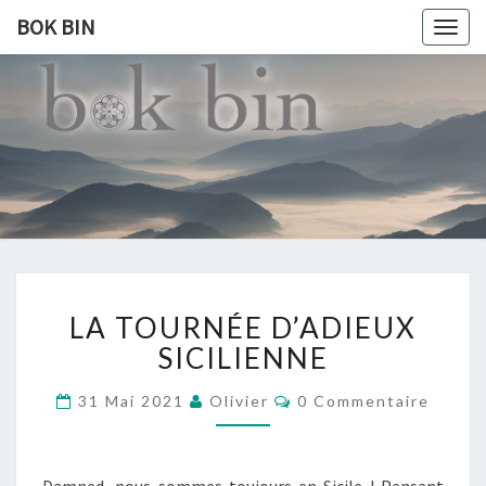
BOK BIN
Togg
navig
BOK
À La
Rencontre
Du Monde
BIN
LA
LA TOURNÉE D’ADIEUX
TOURNÉE
D’ADIEUX
SICILIENNE
SICILIENNE
Commentaires
31 Mai 2021
Olivier
0 Commentaire