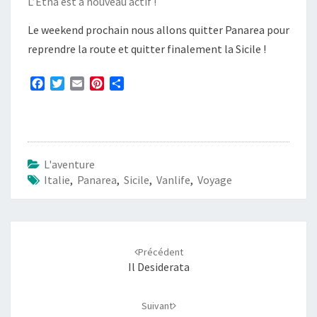
L’Etna est à nouveau actif !
Le weekend prochain nous allons quitter Panarea pour
reprendre la route et quitter finalement la Sicile !
F
T
E
P
P
a
w
m
i
a
c
i
a
n
r
e
t
i
t
t
b
t
l
e
a
o
e
r
g
L'aventure
o
r
e
e
Italie
,
Panarea
,
Sicile
,
Vanlife
,
Voyage
k
s
r
t
Navigation
d'article
Précédent
Il Desiderata
Suivant