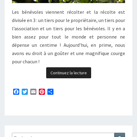
Les bénévoles viennent récolter et la récolte est
divisée en 3 : un tiers pour le propriétaire, un tiers pour
l’association et un tiers pour les bénévoles. Il y en a
bien assez pour tout le monde et personne ne
dépense un centime ! Aujourd’hui, en prime, nous
avons eu droit à un goûter et une magnifique courge
pour chacun !
Continuez la lecture
F
T
E
P
P
a
w
m
i
a
c
i
a
n
r
e
t
i
t
t
b
t
l
e
a
o
e
r
g
o
r
e
e
k
s
r
Rechercher :
Recher