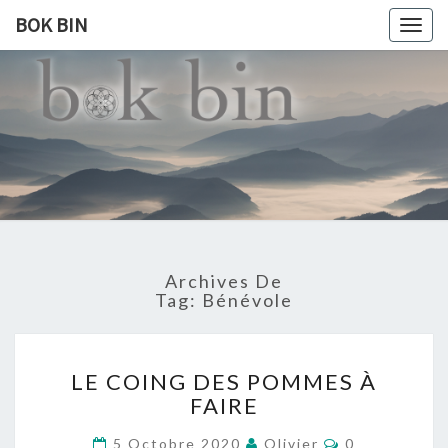
BOK BIN
Togg
navig
BOK
À La
Rencontre
Du Monde
BIN
Archives De
Tag:
Bénévole
LE
LE COING DES POMMES À
COING
FAIRE
DES
POMMES
Commentaire
5 Octobre 2020
Olivier
0